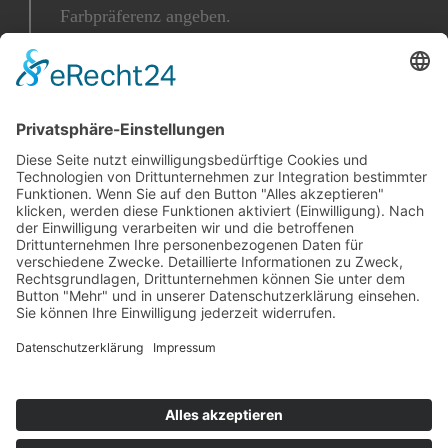
Farbpräferenz angeben.
JETZT BUCHEN
Für 2-6 Personen (optional 8)
Chalet mit 160 qm
3 Schlafzimmer
2 Badezimmer