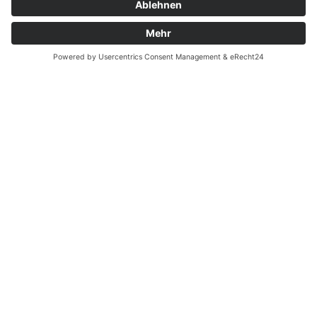
Eigener Garten
JETZT BUCHEN
Gemütlicher Wohnbereich mit großem
Fernseher und Familiensofa
Zentraler Essbereich mit moderner Küche
und Esstisch für bis zu acht Personen
Chalet mit 160 qm Wohnfläche (drei
Schlafzimmer davon zwei Schlafzimmer
mit Galerie - Hinweis: Unsere Galerie
bietet die Möglichkeit für zwei weitere
Schlafmöglichkeiten. Wir empfehlen
diese Zimmer für Eltern mit Kind)
Zwei getrennte Badezimmer. Davon ein
Masterbad mit offenem Badebereich
(Dusche und Badewanne) sowie Zugang